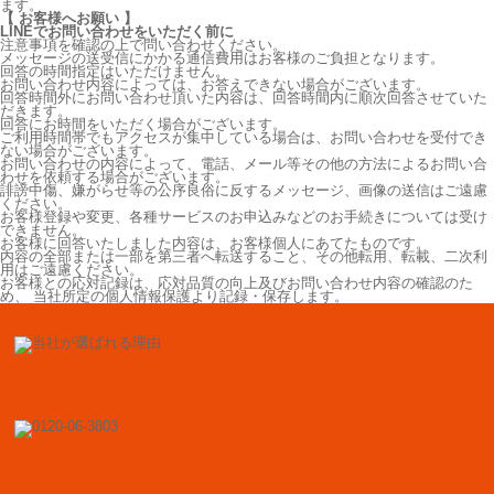
ます。
【 お客様へお願い 】
LINEでお問い合わせをいただく前に
注意事項を確認の上で問い合わせください。
メッセージの送受信にかかる通信費用はお客様のご負担となります。
回答の時間指定はいただけません。
お問い合わせ内容によっては、お答えできない場合がございます。
回答時間外にお問い合わせ頂いた内容は、回答時間内に順次回答させていた
だきます。
回答にお時間をいただく場合がございます。
ご利用時間帯でもアクセスが集中している場合は、お問い合わせを受付でき
ない場合がございます。
お問い合わせの内容によって、電話、メール等その他の方法によるお問い合
わせを依頼する場合がございます。
誹謗中傷、嫌がらせ等の公序良俗に反するメッセージ、画像の送信はご遠慮
ください。
お客様登録や変更、各種サービスのお申込みなどのお手続きについては受け
できません。
お客様に回答いたしました内容は、お客様個人にあてたものです。
内容の全部または一部を第三者へ転送すること、その他転用、転載、二次利
用はご遠慮ください。
お客様との応対記録は、応対品質の向上及びお問い合わせ内容の確認のた
め、 当社所定の個人情報保護より記録・保存します。