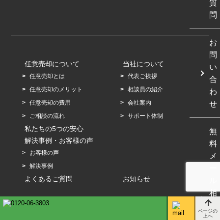
質
問
お
問
任意売却について
当社について
い
任意売却とは
代表ご挨拶
合
任意売却のメリット
相談員の紹介
わ
任意売却の費用
会社案内
せ
ご相談の流れ
サポート体制
私たちの5つの安心
無
解決事例・お客様の声
料
お客様の声
メ
解決事例
ー
よくあるご質問
お知らせ
ル
相
談
Copyright © R-Space co.,Ltd. All Rights Reserved.
ページの
上へ
/