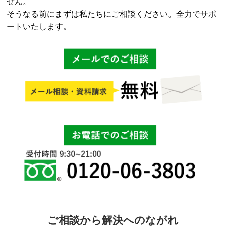
せん。
な
そうなる前にまずは私たちにご相談ください。全力でサポ
っ
ートいたします。
た
ら
任
意
売
却
に
つ
い
て
ご相談から解決へのながれ