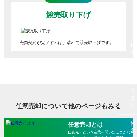
競売取り下げ
売買契約が完了すれば、晴れて競売取下げです。
私
た
ち
の
５
つ
の
安
任意売却について他のページもみる
心
お
任意売却とは
客
任意売却という言葉を聞いたことがな