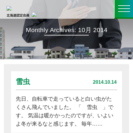
toggle
navigati
Monthly Archives: 10月 2014
雪虫
2014.10.14
先日、自転車で走っていると白い虫がた
くさん飛んでいました。 「 雪虫 」で
す。 気温は暖かかったのですが、いよい
よ冬が来るなと感じます。 毎年……