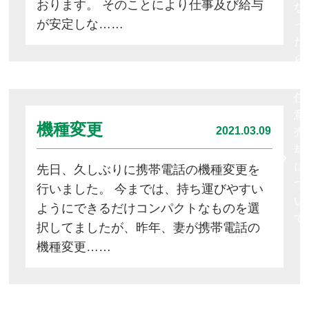
おります。 そのことにより仕事及び給与
な
が安定しな……
っ
た
ら
任
意
機種変更
2021.03.09
売
却
に
先日、久しぶりに携帯電話の機種変更を
つ
行いました。 今までは、持ち運びやすい
い
ようにできるだけコンパクトなものを選
て
択してましたが、昨年、妻が携帯電話の
機種変更……