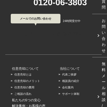
0120-06-3803
質
問
メールでのお問い合わせ
お
24時間受付中
問
い
無料メール相談/資料請求
合
わ
せ
無
任意売却について
当社について
料
任意売却とは
代表ご挨拶
メ
任意売却のメリット
相談員の紹介
ー
任意売却の費用
会社案内
ル
相
ご相談の流れ
サポート体制
談
私たちの5つの安心
/
解決事例・お客様の声