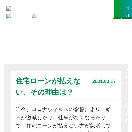
toggle
H
navigation
O
M
Monthly Archives: 3月 2021
E
も
し
住
宅
ロ
住宅ローンが払えな
2021.03.17
ー
い、その理由は？
ン
が
払
昨今、コロナウィルスの影響により、給
え
与が激減したり、仕事がなくなったり
な
で、住宅ローンが払えない方が急増して
く