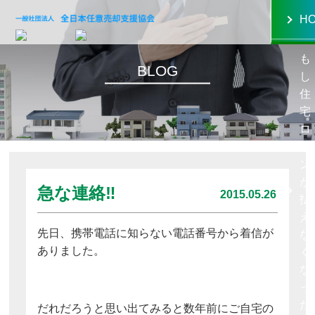
toggle
H
navigation
も
BLOG
し
住
宅
ロ
ー
ン
が
急な連絡‼
2015.05.26
払
え
先日、携帯電話に知らない電話番号から着信が
な
ありました。
く
な
っ
た
だれだろうと思い出てみると数年前にご自宅の