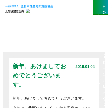
toggle
H
navigation
O
M
BLOG
E
も
し
住
宅
ロ
新年、あけましてお
2019.01.04
ー
めでとうございま
ン
が
す。
払
え
新年、あけましておめでとうございます。
な
く