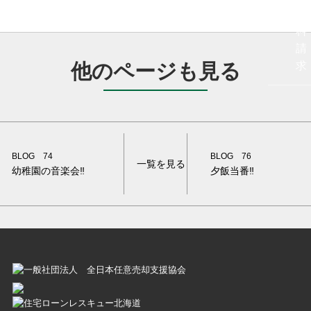
資
料
請
他のページも見る
求
BLOG 74
BLOG 76
一覧を見る
幼稚園の音楽会‼
夕飯当番‼