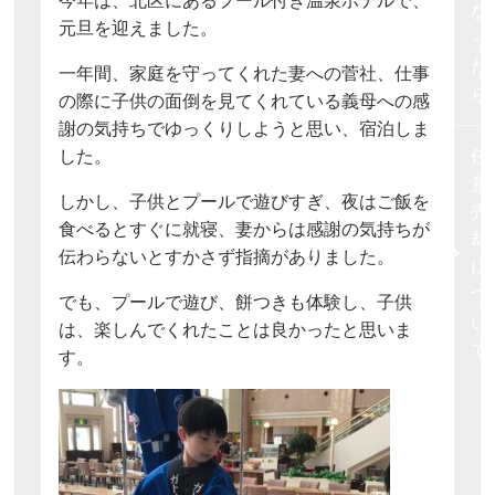
今年は、北区にあるプール付き温泉ホテルで、
な
元旦を迎えました。
っ
た
一年間、家庭を守ってくれた妻への菅社、仕事
ら
の際に子供の面倒を見てくれている義母への感
謝の気持ちでゆっくりしようと思い、宿泊しま
した。
任
意
しかし、子供とプールで遊びすぎ、夜はご飯を
売
食べるとすぐに就寝、妻からは感謝の気持ちが
却
伝わらないとすかさず指摘がありました。
に
つ
でも、プールで遊び、餅つきも体験し、子供
い
は、楽しんでくれたことは良かったと思いま
て
す。